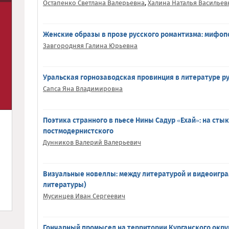
Остапенко Светлана Валерьевна
,
Халина Наталья Васильев
Женские образы в прозе русского романтизма: мифо
Завгородняя Галина Юрьевна
Уральская горнозаводская провинция в литературе ру
Сапса Яна Владимировна
Поэтика странного в пьесе Нины Садур «Ехай»: на стык
постмодернистского
Дунников Валерий Валерьевич
Визуальные новеллы: между литературой и видеоигра
литературы)
Мусинцев Иван Сергеевич
Гончарный промысел на территории Курганского округ