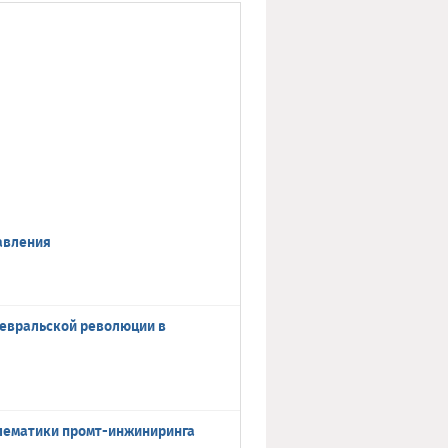
равления
евральской революции в
блематики промт-инжиниринга