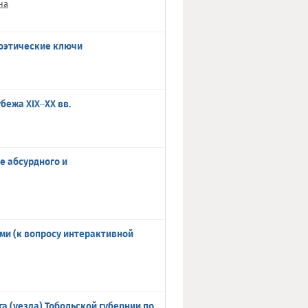
на
поэтические ключи
бежа XIX–XX вв.
е абсурдного и
ми (к вопросу интерактивной
а (уезда) Тобольской губернии по