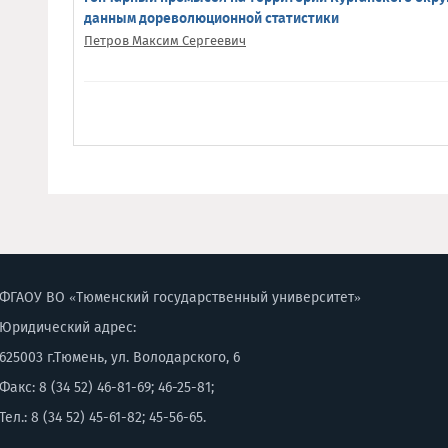
данным дореволюционной статистики
Петров Максим Сергеевич
ФГАОУ ВО «Тюменский государственный университет»
Юридический адрес:
625003 г.Тюмень, ул. Володарского, 6
Факс: 8 (34 52) 46-81-69; 46-25-81;
Тел.: 8 (34 52) 45-61-82; 45-56-65.