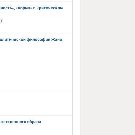
ность», «норма» в критическом
С.
 политической философии Жана
ожественного образа