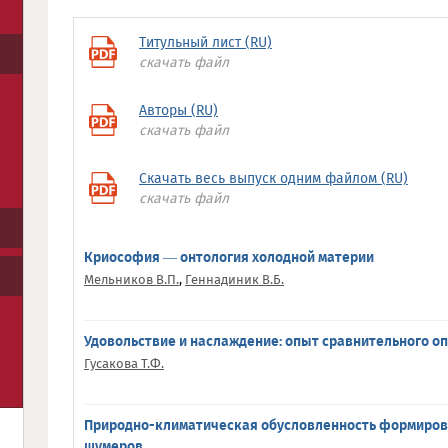
Титульный лист (RU)
скачать файл
Авторы (RU)
скачать файл
Скачать весь выпуск одним файлом (RU)
скачать файл
Криософия — онтология холодной материи
Мельников В.П.
,
Геннадиник В.Б.
Удовольствие и наслаждение: опыт сравнительного о
Гусакова Т.Ф.
Природно-климатическая обусловленность формирова
шумеров