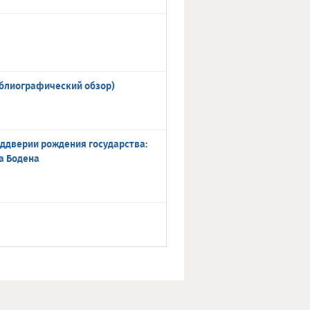
иблиографический обзор)
преддверии рождения государства:
а Бодена