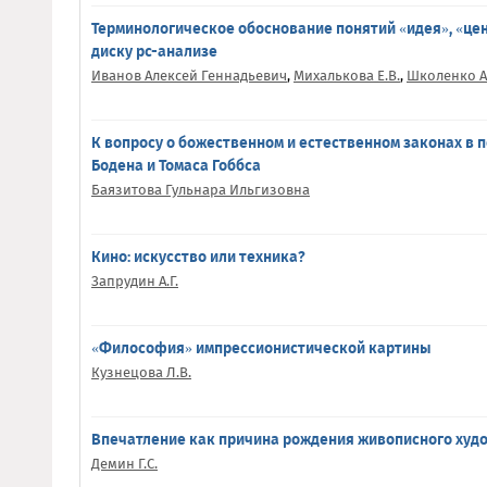
Терминологическое обоснование понятий «идея», «цен
диску рс-анализе
Иванов Алексей Геннадьевич
,
Михалькова Е.В.
,
Школенко А.
К вопросу о божественном и естественном законах в
Бодена и Томаса Гоббса
Баязитова Гульнара Ильгизовна
Кино: искусство или техника?
Запрудин А.Г.
«Философия» импрессионистической картины
Кузнецова Л.В.
Впечатление как причина рождения живописного худ
Демин Г.С.