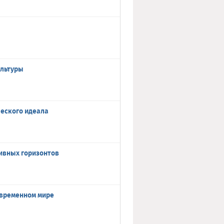
ультуры
ческого идеала
ивных горизонтов
овременном мире