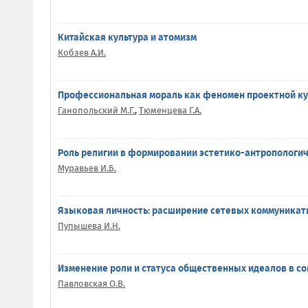
Китайская культура и атомизм
Кобзев А.И.
Профессиональная мораль как феномен проектной к
Ганопольский М.Г.
,
Тюменцева Г.А.
Роль религии в формировании эстетико-антропологи
Муравьев И.Б.
Языковая личность: расширение сетевых коммуникат
Пупышева И.Н.
Изменение роли и статуса общественных идеалов в с
Павловская О.В.