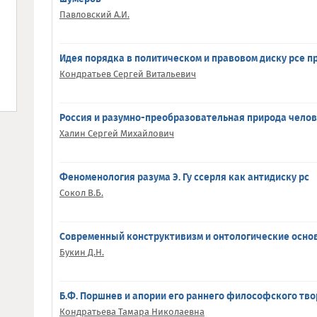
Павловский А.И.
Идея порядка в политическом и правовом диску рсе 
Кондратьев Сергей Витальевич
Россия и разумно-преобразовательная природа чело
Халин Сергей Михайлович
Феноменология разума Э. Гу ссерля как антидиску рс
Сокол В.Б.
Современный конструктивизм и онтологические осно
Букин Д.Н.
Б.Ф. Поршнев и апории его раннего философского тв
Кондратьева Тамара Николаевна