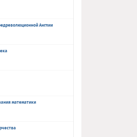
предреволюционной Англии
века
вания математики
орчества