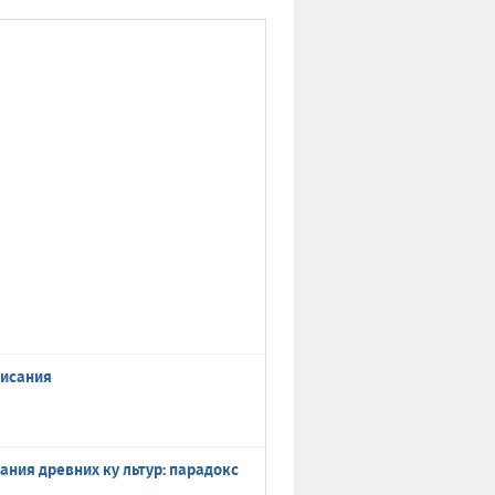
писания
ния древних ку льтур: парадокс