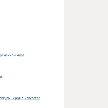
временном мире
л»
игуры Героя в искусстве