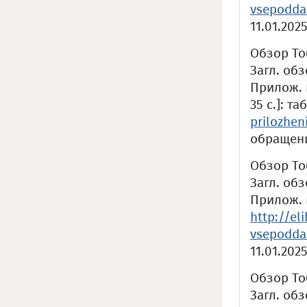
vsepodda
11.01.2025
Обзор То
Загл. обз
Прилож. к
35 с.]: та
prilozhen
обращения
Обзор Тоб
Загл. обз
Прилож. к
http://el
vsepodda
11.01.2025
Обзор То
Загл. обз