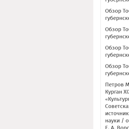
Обзор То
губернско
Обзор То
губернско
Обзор То
губернско
Обзор То
губернско
Петров М
Курган X
«Культур
Советска
источник
науки / о
Е. А. Вор