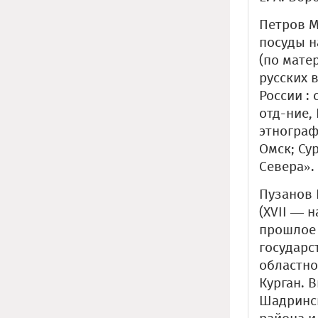
Петров М
посуды н
(по мате
русских 
России : 
отд-ние,
этнографи
Омск; Су
Севера». 
Пузанов 
(XVII — н
прошлое 
государс
областно
Курган. 
Шадринск