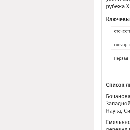
рубежа X
Ключевые
отечест
гончарн
Первая 
Список л
Бочанова
Западной
Наука, Си
Емельянов
деревня 