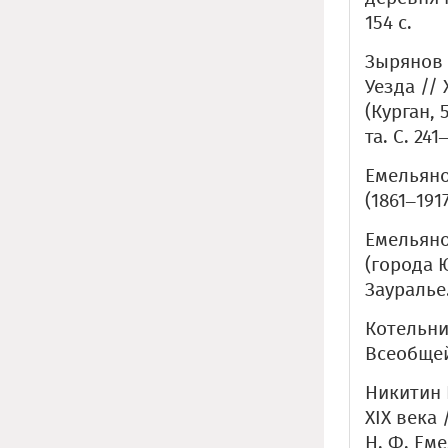
154 с.
Зырянов 
Уезда // 
(Курган, 
та. С. 241
Емельянов
(1861–1917
Емельянов
(города 
Зауралье.
Котельни
Всеобщей 
Никитин 
XIX века 
Н. Ф. Еме