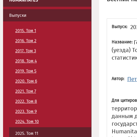
HUMANITATES
Выпуски
20
Выпуск:
2015. Том 1
2016. Том 2
Г
Название:
(уезда) 
2017. Том 3
статисти
2018. Том 4
2019. Том 5
Пет
Автор:
2020. Том 6
2021. Том 7
Для цитиров
2022. Том 8
территор
2023. Том 9
данным д
2024. Том 10
государс
Humanitate
2025. Том 11