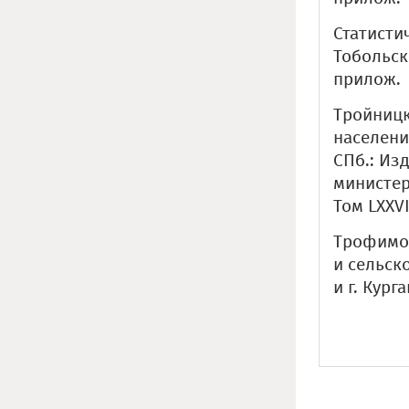
Статисти
Тобольск:
прилож.
Тройницк
населени
СПб.: Из
министер
Том LXXVI
Трофимов
и сельск
и г. Кург