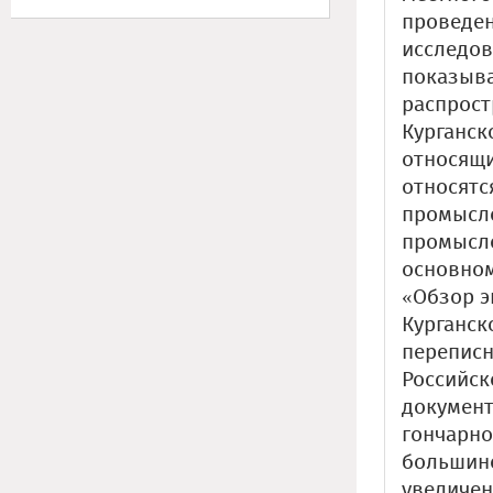
проведен
исследов
показыва
распрост
Курганск
относящи
относятс
промысло
промысло
основном
«Обзор э
Курганско
переписн
Российск
документ
гончарно
большинс
увеличен