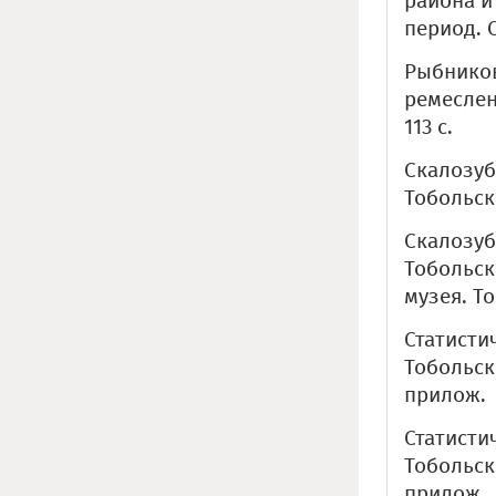
района и
период. С
Рыбников
ремеслен
113 с.
Скалозуб
Тобольско
Скалозуб
Тобольск
музея. То
Статисти
Тобольск:
прилож.
Статисти
Тобольск:
прилож.