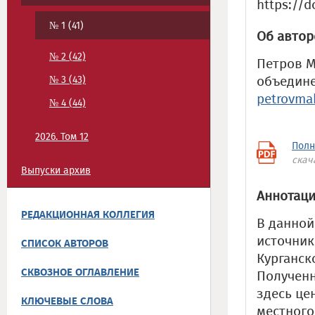
https://d
№ 1 (41)
Об автор
№ 2 (42)
Петров М
объедине
№ 3 (43)
petrovma
№ 4 (44)
2026. Том 12
Полн
скач
Выпуски архив
Аннотаци
РЕДАКЦИОННАЯ КОЛЛЕГИЯ
В данной
источник
СПИСОК АВТОРОВ
Курганско
СКВОЗНОЕ ОГЛАВЛЕНИЕ
Получен
здесь це
КЛЮЧЕВЫЕ СЛОВА
местного