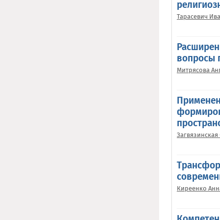
религиоз
Тарасевич Ив
Расширен
вопросы 
Митрясова Ан
Применен
формиров
простран
Загвязинская
Трансфор
современ
Киреенко Анн
Компетен