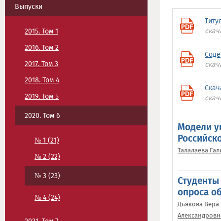
Выпуски
Титу
скач
2015. Том 1
2016. Том 2
Соде
2017. Том 3
скач
2018. Том 4
Скач
2019. Том 5
скач
2020. Том 6
Модели у
Российск
№ 1 (21)
Талалаева Га
№ 2 (22)
№ 3 (23)
Студенты 
опроса о
№ 4 (24)
Дьякова Вера
Александровн