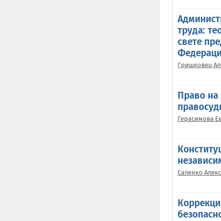
Админист
труда: те
свете пр
Федераци
Гришковец Ал
Право на
правосуд
Герасимова Е
Конститу
независи
Саленко Алек
Коррекци
безопасн