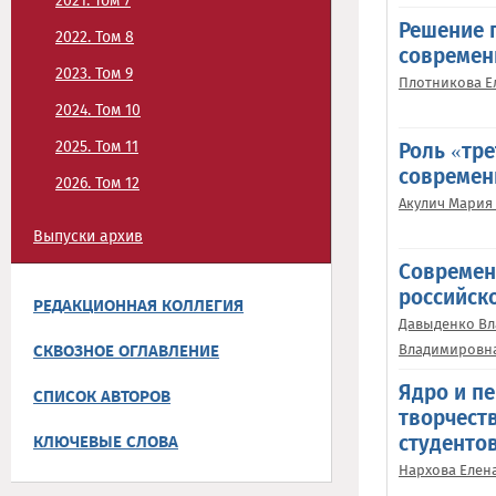
2021. Том 7
Решение 
2022. Том 8
современ
2023. Том 9
Плотникова Е
2024. Том 10
2025. Том 11
Роль «тр
современ
2026. Том 12
Акулич Мария
Выпуски архив
Современ
российск
РЕДАКЦИОННАЯ КОЛЛЕГИЯ
Давыденко Вл
СКВОЗНОЕ ОГЛАВЛЕНИЕ
Владимировн
Ядро и п
СПИСОК АВТОРОВ
творчест
КЛЮЧЕВЫЕ СЛОВА
студенто
Нархова Елен