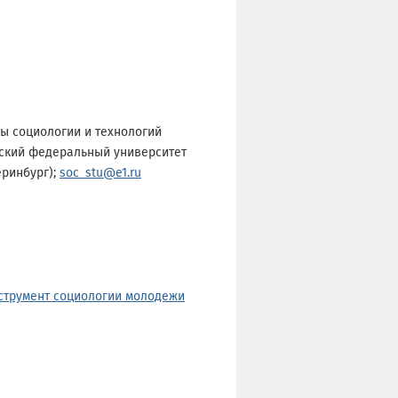
ы социологии и технологий
ьский федеральный университет
еринбург);
soc_stu@e1.ru
струмент социологии молодежи