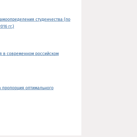
самоопределения студенчества (по
16 гг.)
я в современном российском
а пропорция оптимального