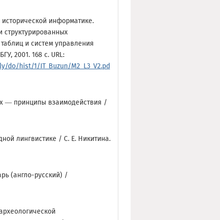
о исторической информатике.
 и структурированных
 таблиц и систем управления
ГУ, 2001. 168 с. URL:
aly/do/hist/1/IT_Buzun/M2_L3_V2.pd
ых — принципы взаимодействия /
ной лингвистике / С. Е. Никитина.
рь (англо-русский) /
 археологической