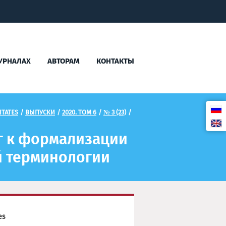
УРНАЛАХ
АВТОРАМ
КОНТАКТЫ
TATES
/
ВЫПУСКИ
/
2020. ТОМ 6
/
№ 3 (23)
/
г к формализации
й терминологии
es