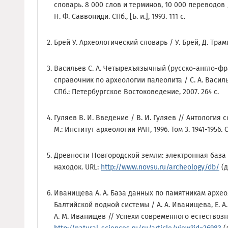
словарь. 8 000 слов и терминов, 10 000 переводов /
Н. Ф. Саввониди. СПб., [Б. и.], 1993. 111 с.
Брей У. Археологический словарь / У. Брей, Д. Трамп.
Васильев С. А. Четырехъязычный (русско-англо-ф
справочник по археологии палеолита / С. А. Васильев
СПб.: Петербургское Востоковедение, 2007. 264 с.
Гуляев В. И. Введение / В. И. Гуляев // Антология 
М.: Институт археологии РАН, 1996. Том 3. 1941-1956. С.
Древности Новгородской земли: электронная база
находок. URL:
http://www.novsu.ru/archeology/db/
(д
Иванищева А. А. База данных по памятникам архе
Балтийской водной системы / А. А. Иванищева, Е. А
А. М. Иванищев // Успехи современного естествознани