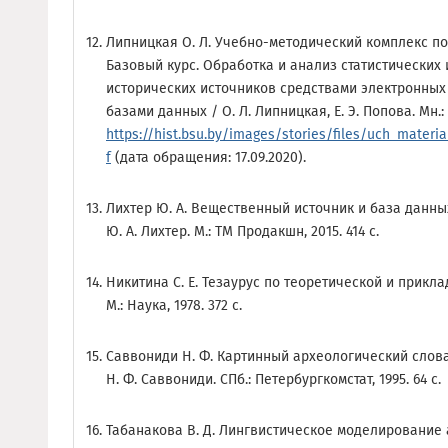
Липницкая О. Л. Учебно-методический комплекс п
Базовый курс. Обработка и анализ статистических
исторических источников средствами электронных
базами данных / О. Л. Липницкая, Е. Э. Попова. Мн.: Б
https://hist.bsu.by/images/stories/files/uch_materi
f
(дата обращения: 17.09.2020).
Лихтер Ю. А. Вещественный источник и база данн
Ю. А. Лихтер. М.: ТМ Продакшн, 2015. 414 с.
Никитина С. Е. Тезаурус по теоретической и приклад
М.: Наука, 1978. 372 с.
Саввониди Н. Ф. Картинный археологический слова
Н. Ф. Саввониди. СПб.: Петербургкомстат, 1995. 64 с.
Табанакова В. Д. Лингвистическое моделирование