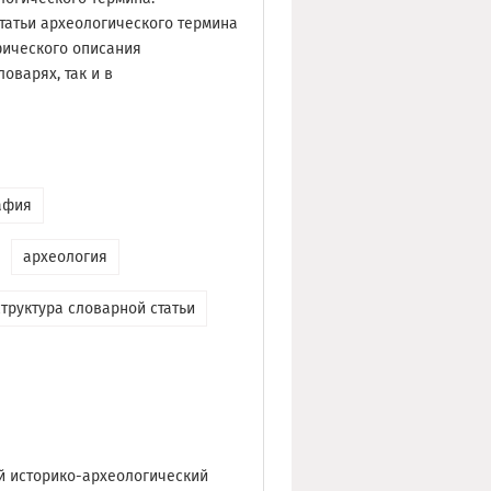
татьи археологического термина
фического описания
оварях, так и в
афия
археология
труктура словарной статьи
ий историко-археологический