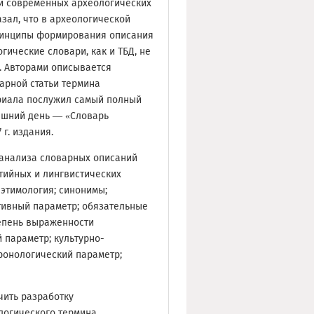
ьи современных археологических
зал, что в археологической
ринципы формирования описания
гические словари, как и ТБД, не
. Авторами описывается
арной статьи термина
риала послужил самый полный
яшний день — «Словарь
г. издания.
 анализа словарных описаний
тийных и лингвистических
 этимология; синонимы;
тивный параметр; обязательные
тепень выраженности
 параметр; культурно-
ронологический параметр;
чить разработку
логического термина.