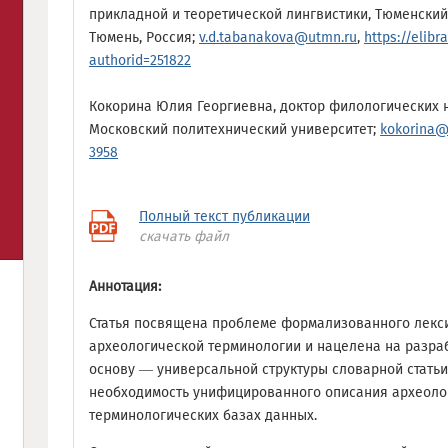
прикладной и теоретической лингвистики, Тюменский
Тюмень, Россия;
v.d.tabanakova@utmn.ru
,
https://elibr
authorid=251822
Кокорина Юлия Георгиевна, доктор филологических н
Московский политехнический университет;
kokorina@
3958
Полный текст публикации
скачать файл
Аннотация:
Статья посвящена проблеме формализованного лекс
археологической терминологии и нацелена на разрабо
основу — универсальной структуры словарной стать
необходимость унифицированного описания археолог
терминологических базах данных.