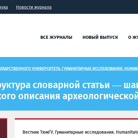
аука
Новости журнала
ВСЕ ЖУРНАЛЫ
НОВЫЙ ВЫПУСК
О Ж
УДАРСТВЕННОГО УНИВЕРСИТЕТА. ГУМАНИТАРНЫЕ ИССЛЕДОВАНИЯ. HUMANI
руктура словарной статьи — ша
ого описания археологическо
Вестник ТюмГУ. Гуманитарные исследования. Humanitat