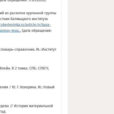
дата обращения: 17.09.2020).
ций из раскопок курганной группы
Вестник Калмыцкого института
/cyberleninka.ru/article/n/baza-
annoy-grup...
(дата обращения:
ловарь-справочник. М.: Институт
лейн. В 2 томах. СПб.: СПбГУ,
ния / Ю. Г. Кокорина. М.: Новый
бедева // История материальной
146.