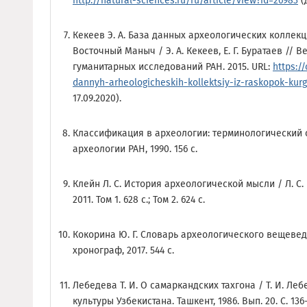
http://natural-sciences.ru/ru/article/view?id=26983
(
Кекеев Э. А. База данных археологических коллек
Восточный Маныч / Э. А. Кекеев, Е. Г. Буратаев // 
гуманитарных исследований РАН. 2015. URL:
https:/
dannyh-arheologicheskih-kollektsiy-iz-raskopok-kurg
17.09.2020).
Классификация в археологии: терминологический с
археологии РАН, 1990. 156 с.
Клейн Л. С. История археологической мысли / Л. С. К
2011. Том 1. 628 с.; Том 2. 624 с.
Кокорина Ю. Г. Словарь археологического вещеведе
хронограф, 2017. 544 с.
Лебедева Т. И. О самаркандских тахгона / Т. И. Ле
культуры Узбекистана. Ташкент, 1986. Вып. 20. С. 136-