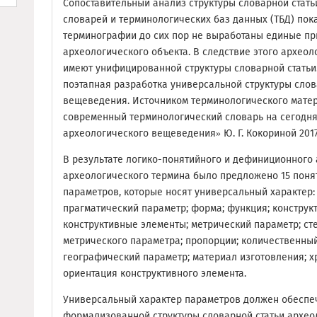
Сопоставительный анализ структуры словарной стат
словарей и терминологических баз данных (ТБД) пока
терминографии до сих пор не выработаны единые п
археологического объекта. В следствие этого археоло
имеют унифицированной структуры словарной статьи
поэтапная разработка универсальной структуры слов
вещеведения. Источником терминологического мате
современный терминологический словарь на сегодн
археологического вещеведения» Ю. Г. Кокориной 2017 
В результате логико-понятийного и дефиниционного
археологического термина было предложено 15 поня
параметров, которые носят универсальный характер:
прагматический параметр; форма; функция; конструк
конструктивные элементы; метрический параметр; с
метрического параметра; пропорции; количественный
географический параметр; материал изготовления; х
ориентация конструктивного элемента.
Универсальный характер параметров должен обеспе
формализованной структуры словарной статьи архео