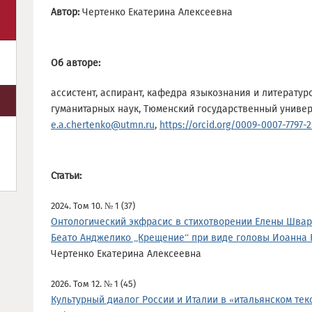
Автор:
Чертенко Екатерина Алексеевна
Об авторе:
ассистент, аспирант, кафедра языкознания и литератур
гуманитарных наук, Тюменский государственный универс
e.a.chertenko@utmn.ru
,
https://orcid.org/0009-0007-7797-
Статьи:
2024. Том 10. № 1 (37)
Онтологический экфрасис в стихотворении Елены Шва
Беато Анджелико „Крещение“ при виде головы Иоанна 
Чертенко Екатерина Алексеевна
2026. Том 12. № 1 (45)
Культурный диалог России и Италии в «итальянском текст