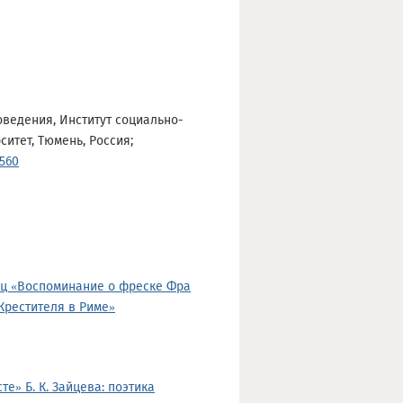
оведения, Институт социально-
итет, Тюмень, Россия;
2560
рц «Воспоминание о фреске Фра
Крестителя в Риме»
е» Б. К. Зайцева: поэтика