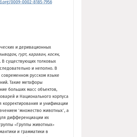
id.org/0009-0002-8185-7956
ических и деривационных
выводок
,
гурт
,
караван
,
косяк
,
). В существующих толковых
следовательно и неполно. В
 современном русском языке
ний. Такие метафоры
ие больших масс объектов,
ловарей и Национального корпуса
я корректирования и унификации
ачением ‘множество животных’, а
 для дифференциации их
группы «Группы животных»
мантики и грамматики в