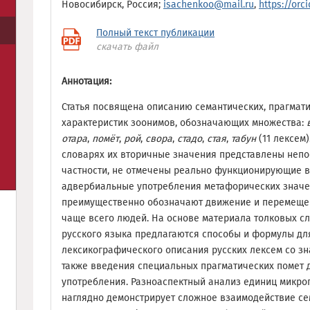
Новосибирск, Россия;
isachenkoo@mail.ru
,
https://orc
Полный текст публикации
скачать файл
Аннотация:
Статья посвящена описанию семантических, прагмат
характеристик зоонимов, обозначающих множества:
отара
,
помёт
,
рой
,
свора
,
стадо
,
стая
,
табун
(11 лексем
словарях их вторичные значения представлены непо
частности, не отмечены реально функционирующие в
адвербиальные употребления метафорических значе
преимущественно обозначают движение и перемещен
чаще всего людей. На основе материала толковых с
русского языка предлагаются способы и формулы дл
лексикографического описания русских лексем со зн
также введения специальных прагматических помет
употребления. Разноаспектный анализ единиц микро
наглядно демонстрирует сложное взаимодействие се