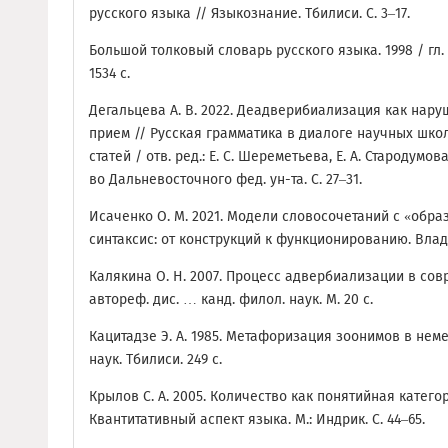
русского языка // Языкознание. Тбилиси. С. 3–17.
Большой толковый словарь русского языка. 1998 / гл. р
1534 с.
Дегальцева А. В. 2022. Деадверибиализация как нар
прием // Русская грамматика в диалоге научных школ,
статей / отв. ред.: Е. С. Шереметьева, Е. А. Стародумов
во Дальневосточного фед. ун-та. С. 27–31.
Исаченко О. М. 2021. Модели словосочетаний с «обра
синтаксис: от конструкций к функционированию. Влади
Калякина О. Н. 2007. Процесс адвербиализации в сов
автореф. дис. … канд. филол. наук. М. 20 с.
Кацитадзе Э. А. 1985. Метафоризация зоонимов в неме
наук. Тбилиси. 249 с.
Крылов С. А. 2005. Количество как понятийная катего
Квантитативный аспект языка. М.: Индрик. C. 44–65.