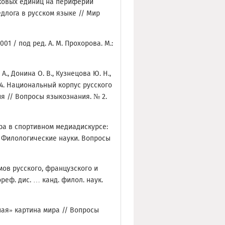
ыковых единиц на периферии
длога в русском языке // Мир
01 / под ред. А. М. Прохорова. М.:
А., Донина О. В., Кузнецова Ю. Н.,
024. Национальный корпус русского
я // Вопросы языкознания. № 2.
фора в спортивном медиадискурсе:
 Филологические науки. Вопросы
мов русского, французского и
реф. дис. … канд. филол. наук.
ная» картина мира // Вопросы