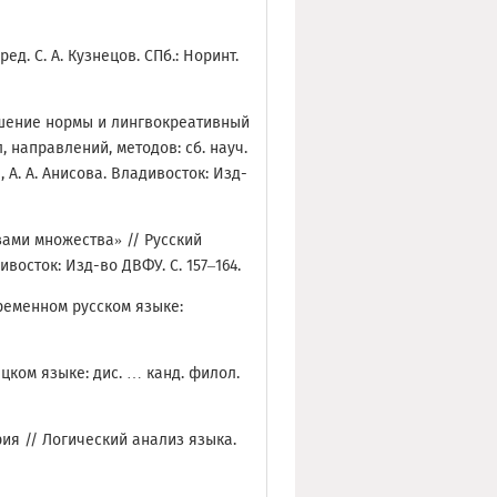
ед. С. А. Кузнецов. СПб.: Норинт.
ушение нормы и лингвокреативный
 направлений, методов: сб. науч.
а, А. А. Анисова. Владивосток: Изд-
зами множества» // Русский
восток: Изд-во ДВФУ. С. 157–164.
ременном русском языке:
цком языке: дис. … канд. филол.
рия // Логический анализ языка.