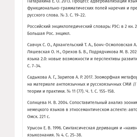
Патаракина Е. О. 2013. Процесс адвербиализации яз
функционально-грамматических полей наречия и пре
русского слова. № 3. С. 19–22.
Российский энциклопедический словарь: РЭС: в 2 кн. 20
Большая Рос. энцикл.
Савчук С. О., Архангельский Т. А., Бонч-Осмоловская А. 
Ляшевская О. Н., Орехов Б. В., Подрядчикова М. В. 2
языка 2.0: новые возможности и перспективы развити
С. 7–34.
Садыкова А. Г., Зарипов А. Р. 2017. Зооморфная мета
на материале англоязычных и русскоязычных СМИ //
теории и практики. № 11 (77). Ч. 1. C. 155–158.
Солнцева Н. В. 2004. Сопоставительный анализ зоони
немецкого языков в этносемантическом аспекте: авто
Омск. 221 с.
Урысон Е. В. 1996. Синтаксическая деривация и «наив
языкознания. № 4. С. 25–38.