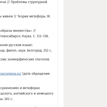
речи // Проблемы структурной
ы живем // Теория метафоры. М.
 «образы множества» //
восибирск: Наука. С. 123–138.
нном русском языке:
д. филол. наук. Белгород. 252 с.
нских зооморфических глаголов.
/ruscorpora.ru/
(дата обращения:
 сравнениях и метафорах
ашского, английского и немецкого
. 302 с.