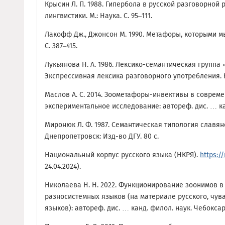
Крысин Л. П. 1988. Гипербола в русской разговорной 
лингвистики. М.: Наука. С. 95–111.
Лакофф Дж., Джонсон М. 1990. Метафоры, которыми м
С. 387–415.
Лукьянова Н. А. 1986. Лексико-семантическая группа
Экспрессивная лексика разговорного употребления. Но
Маслов А. С. 2014. Зоометафоры-инвективы в совреме
экспериментальное исследование: автореф. дис. … кан
Миронюк Л. Ф. 1987. Семантическая типология славя
Днепропетровск: Изд-во ДГУ. 80 с.
Национальный корпус русского языка (НКРЯ).
https:/
24.04.2024).
Николаева Н. Н. 2022. Функционирование зоонимов в
разносистемных языков (на материале русского, чув
языков): автореф. дис. … канд. филол. наук. Чебоксары