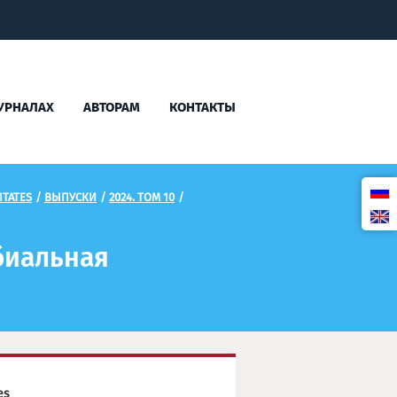
УРНАЛАХ
АВТОРАМ
КОНТАКТЫ
TATES
/
ВЫПУСКИ
/
2024. ТОМ 10
/
биальная
es