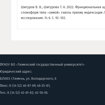
Шигуров В. В., Шигурова Т. А. 2022. Функциональная
словоформ типа «зимой» сквозь призму индексации /
исследования. № 6. С. 92–102.
ФГАОУ ВО «Тюменский государственный университет»
Юридический адрес:
625003 г.Тюмень, ул. Володарского, 6
Факс: 8 (34 52) 46-81-69; 46-25-81;
Тел.: 8 (34 52) 45-61-82; 45-56-65.