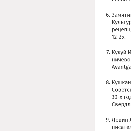
Замятин
Культу
рецепц
12-25.
Кукуй 
ничевоч
Avantga
Кушкан
Советс
30-х го
Свердло
Левин Л
писател