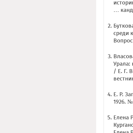
историк
… канд.
Бутков
среди 
Вопросы
Власов
Урала: 
/ Е. Г.
вестник.
Е. Р. З
1926. №
Елена 
Курган
Елена Р