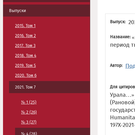
Выпуски
20
Выпуск:
2015. Том 1
2016. Том 2
«
Название:
период т
2017. Том 3
2018. Том 4
Под
2019. Том 5
Автор:
2020. Том 6
Для цитиров
2021. Том 7
Урала…» 
(Рановой
№ 1 (25)
государс
№ 2 (26)
Humanitat
№ 3 (27)
197X-2021
№ 4 (28)