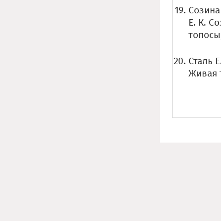
Созина 
Е. К. С
топосы,
Сталь Е
Живая т