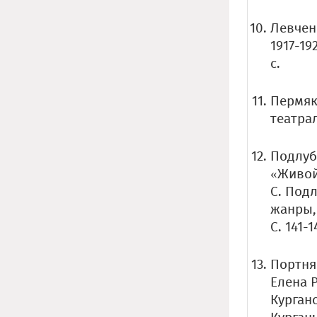
Левчен
1917-19
c.
Пермяк
театрал
Подлубн
«Живой
С. Под
жанры,
С. 141-1
Портня
Елена 
Курган