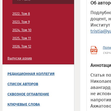
Об автор
Подлубно
2022. Том 8
доцент, 
2023. Том 9
Институт
2024. Том 10
tristia@y
2025. Том 11
2026. Том 12
Полн
скач
Выпуски архив
Аннотаци
РЕДАКЦИОННАЯ КОЛЛЕГИЯ
Статья п
Николаев
СПИСОК АВТОРОВ
авангард
не испов
СКВОЗНОЕ ОГЛАВЛЕНИЕ
напротив
КЛЮЧЕВЫЕ СЛОВА
Ахматово