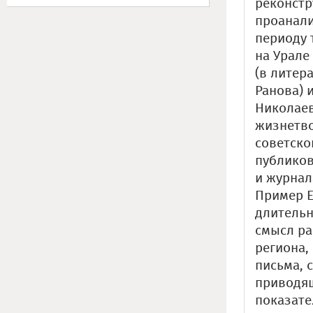
реконстр
проанали
периоду 
на Урале
(в литер
Ранова) 
Николаев
жизнетво
советско
публиков
и журнал
Пример Е
длительн
смысл ра
региона,
письма, 
приводящ
показате