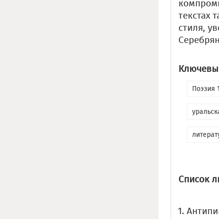
компроми
текстах 
стиля, у
Серебрян
Ключевые
Поэзия 
уральск
литерат
Список л
Антипин