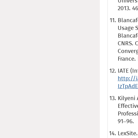
Universi
2013. 46
Blancaf
Usage S
Blancafo
CNRS. C
Converg
France. 
IATE (I
http://
IzTpAd
Kilyeni
Effecti
Profess
91–96.
LexSite