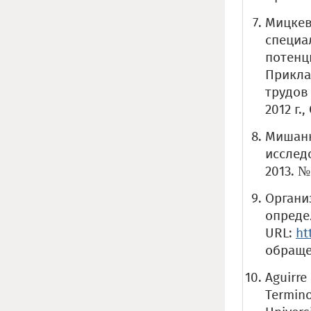
Мицкев
специа
потенц
Прикла
трудов
2012 г.
Мишанк
исслед
2013. № 
Органи
опреде
URL:
ht
обращен
Aguirre
Termino