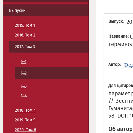
Выпуски
20
Выпуск:
2015. Том 1
2016. Том 2
С
Название:
терминол
2017. Том 3
№1
Фед
Автор:
№2
Для цитиров
№3
параметр
№4
// Вестн
Гуманитар
2018. Том 4
58. DOI: 
2019. Том 5
Об автор
2020. Том 6