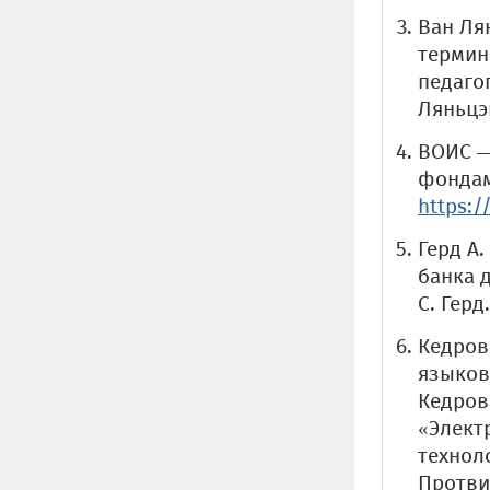
Ван Ля
термин
педагог
Ляньцэн
ВОИС —
фондам
https:/
Герд А
банка 
С. Герд
Кедров
языково
Кедров
«Элект
технол
Протвин