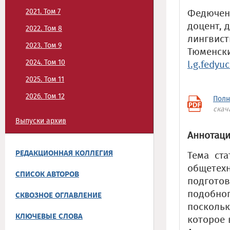
2021. Том 7
Федюченк
доцент, 
2022. Том 8
лингвист
2023. Том 9
Тюменски
2024. Том 10
l.g.fedy
2025. Том 11
2026. Том 12
Полн
скач
Выпуски архив
Аннотаци
РЕДАКЦИОННАЯ КОЛЛЕГИЯ
Тема ста
общетех
СПИСОК АВТОРОВ
подготов
подобног
СКВОЗНОЕ ОГЛАВЛЕНИЕ
посколь
КЛЮЧЕВЫЕ СЛОВА
которое 