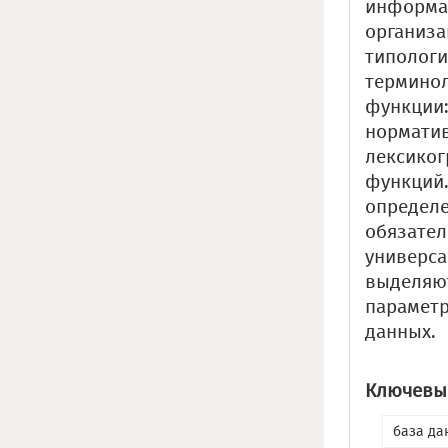
информ
орган
типолог
термино
функци
нормат
лексиког
функций
определ
обязате
универс
выделяю
парамет
данных.
Ключевые
база да