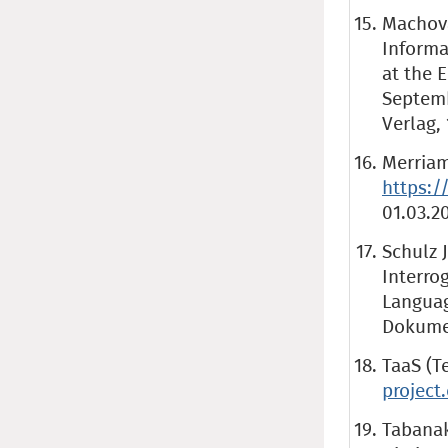
Machova
Informa
at the 
Septemb
Verlag,
Merriam
https:
01.03.20
Schulz 
Interro
Languag
Dokumen
TaaS (T
project
Tabanak