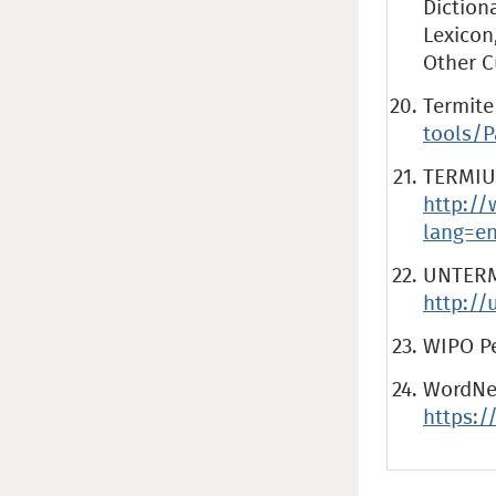
Diction
Lexicon
Other C
Termite
tools/P
TERMIU
http://
lang=e
UNTERM
http:/
WIPO Pe
WordNet
https:/