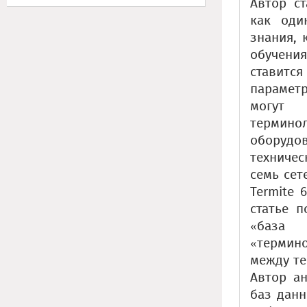
Автор с
как оди
знания, 
обучения
ставит
парамет
могут 
термино
оборудо
техниче
семь сет
Termite 
статье п
«база 
«термин
между те
Автор ан
баз данн