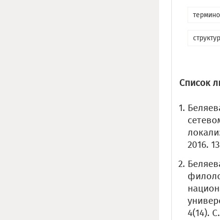
термино
структу
Список л
Беляев
сетево
локали
2016. 13
Беляев
филоло
национ
универ
4(14). С