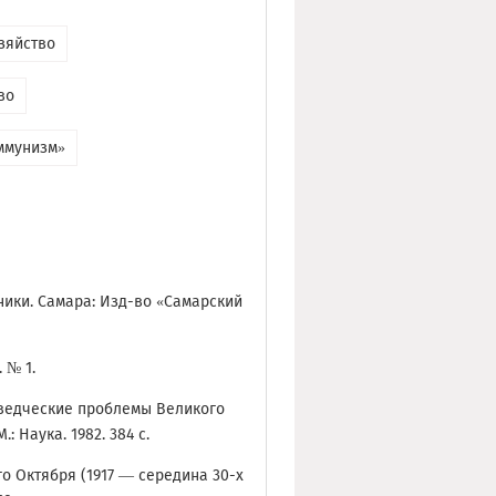
зяйство
во
ммунизм»
ники. Самара: Изд-во «Самарский
. № 1.
оведческие проблемы Великого
.: Наука. 1982. 384 с.
о Октября (1917 — середина 30-х