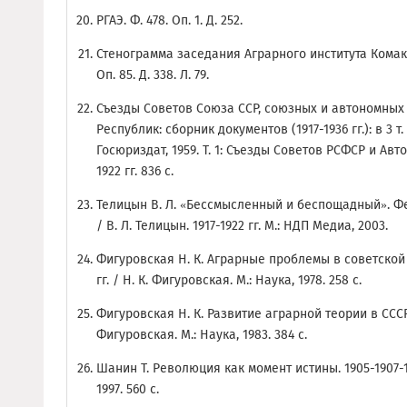
РГАЭ. Ф. 478. Оп. 1. Д. 252.
Стенограмма заседания Аграрного института Комакаде
Оп. 85. Д. 338. Л. 79.
Съезды Советов Союза ССР, союзных и автономных
Республик: сборник документов (1917-1936 гг.): в 3 т. /
Госюриздат, 1959. Т. 1: Съезды Советов РСФСР и Ав
1922 гг. 836 с.
Телицын В. Л. «Бессмысленный и беспощадный». Ф
/ В. Л. Телицын. 1917-1922 гг. М.: НДП Медиа, 2003.
Фигуровская Н. К. Аграрные проблемы в советской
гг. / Н. К. Фигуровская. М.: Наука, 1978. 258 с.
Фигуровская Н. К. Развитие аграрной теории в СССР. 
Фигуровская. М.: Наука, 1983. 384 с.
Шанин Т. Революция как момент истины. 1905-1907-19
1997. 560 с.