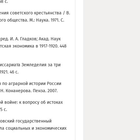
68 с.
ния советского крестьянства / В.
 общества. М.: Наука. 1971. С.
ед. И. А. Гладков; Акад. Наук
етская экономика в 1917-1920. 448
иссариата Земледелия за три
921. 46 с.
 по аграрной истории России
Е. Н. Конанерова. Пенза. 2007.
й войне: к вопросу об истоках
5 с.
бовский государственный
ла социальных и экономических