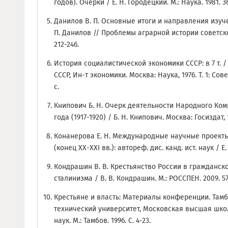
годов). Очерки / Е. Н. Городецкий. М.: Наука. 1981. 3
Данилов В. П. Основные итоги и направления изуче
П. Данилов // Проблемы аграрной истории советского
212-246.
История социалистической экономики СССР: в 7 т. / р
СССР, Ин-т экономики. Москва: Наука, 1976. Т. 1: Сов
с.
Книпович Б. Н. Очерк деятельности Народного Ком
года (1917-1920) / Б. Н. Книпович. Москва: Госиздат, 1
Конанерова Е. Н. Международные научные проекты
(конец XX-XXI вв.): автореф. дис. канд. ист. наук / 
Кондрашин В. В. Крестьянство России в гражданско
сталинизма / В. В. Кондрашин. М.: РОССПЕН. 2009. 57
Крестьяне и власть: Материалы конференции. Там
технический университет, Московская высшая шко
наук. М.: Тамбов. 1996. С. 4-23.