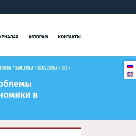
УРНАЛАХ
АВТОРАМ
КОНТАКТЫ
TATES
/
ВЫПУСКИ
/
2017. ТОМ 3
/
№1
/
роблемы
номики в