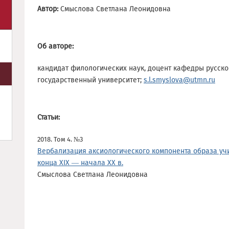
Автор:
Смыслова Светлана Леонидовна
Об авторе:
кандидат филологических наук, доцент кафедры русско
государственный университет;
s.l.smyslova@utmn.ru
Статьи:
2018. Том 4. №3
Вербализация аксиологического компонента образа учи
конца XIX — начала XX в.
Смыслова Светлана Леонидовна