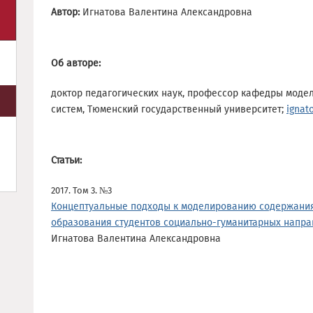
Автор:
Игнатова Валентина Александровна
Об авторе:
доктор педагогических наук, профессор кафедры моде
систем, Тюменский государственный университет;
ignat
Статьи:
2017. Том 3. №3
Концептуальные подходы к моделированию содержания
образования студентов социально-гуманитарных напра
Игнатова Валентина Александровна