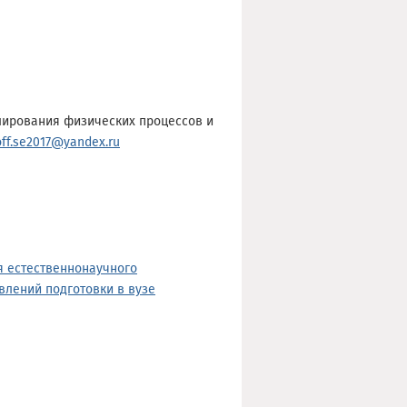
лирования физических процессов и
off.se2017@yandex.ru
 естественнонаучного
влений подготовки в вузе