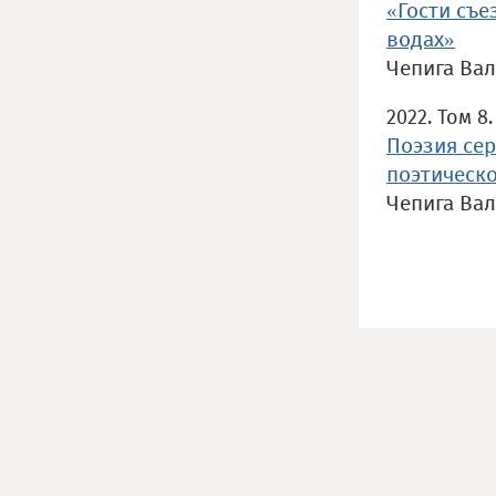
«Гости съе
водах»
Чепига Ва
2022. Том 8.
Поэзия сер
поэтическ
Чепига Ва