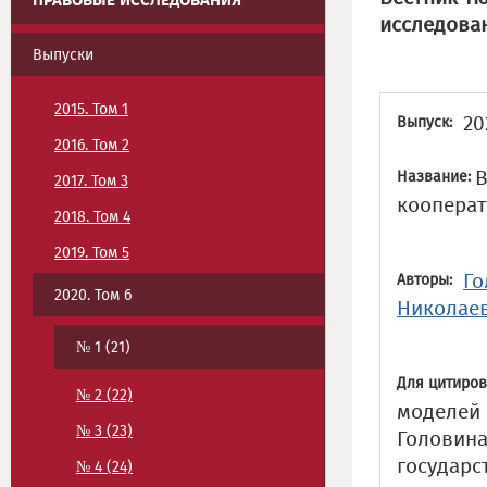
ПРАВОВЫЕ ИССЛЕДОВАНИЯ
исследова
Выпуски
2015. Том 1
20
Выпуск:
2016. Том 2
В
Название:
2017. Том 3
кооперат
2018. Том 4
2019. Том 5
Го
Авторы:
2020. Том 6
Николае
№ 1 (21)
Для цитиров
№ 2 (22)
моделей 
№ 3 (23)
Головина
государс
№ 4 (24)