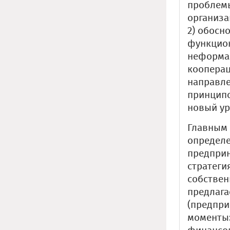
проблемы
организа
2) обосн
функцион
неформал
кооперац
направл
принципо
новый ур
Главным 
определе
предприн
стратеги
собствен
предлага
(предпри
моменты: