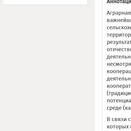
Аннотаци
Аграрная
важнейш
сельскох
территор
результа
отечеств
деятельн
несмотря
кооперац
деятельн
кооперат
(традици
потенциа
среде (к
В связи 
которых 