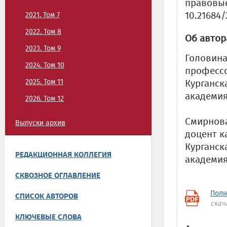
правовые 
10.21684/
2021. Том 7
2022. Том 8
Об автор
2023. Том 9
Головина
2024. Том 10
профессо
2025. Том 11
Курганск
академи
2026. Том 12
Смирнова
Выпуски архив
доцент к
Курганск
РЕДАКЦИОННАЯ КОЛЛЕГИЯ
академи
СКВОЗНОЕ ОГЛАВЛЕНИЕ
Полн
СПИСОК АВТОРОВ
скач
КЛЮЧЕВЫЕ СЛОВА