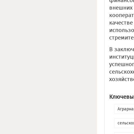
финансов
внешних 
кооперат
качестве
использо
стремите
В заключ
институц
успешног
сельскох
хозяйств
Ключевые
Аграрна
сельско