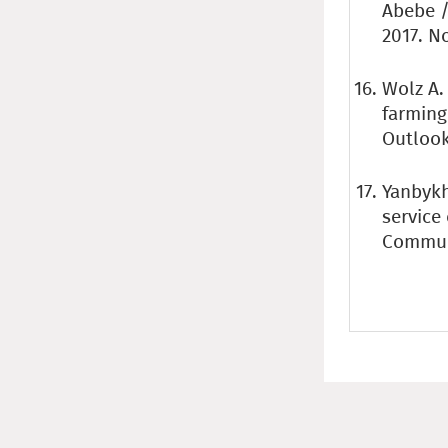
Abebe /
2017. No
Wolz A.
farming 
Outlook 
Yanbykh 
service
Communi