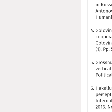
in Russ
Antonov
Humanit
Golovina
coopera
Golovina
(1). Pp. 
Grossma
vertical
Politica
Hakeliu
percept
Interna
2016. No