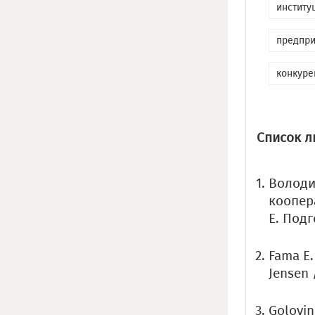
институ
предпри
конкуре
Список л
Володи
коопера
Е. Подг
Fama E.
Jensen 
Golovin