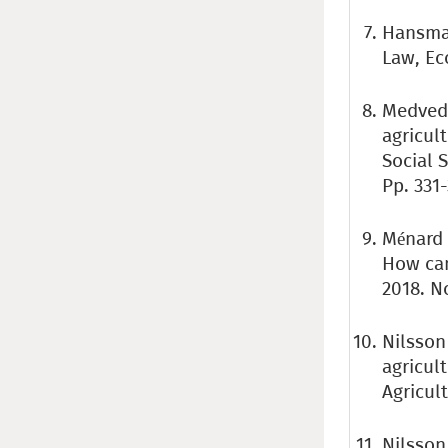
Hansman
Law, Ec
Medvede
agricul
Social 
Pp. 331-
Ménard 
How can
2018. No
Nilsson
agricul
Agricult
Nilsson