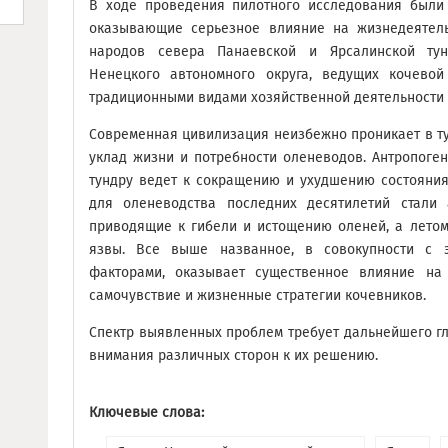
В ходе проведения пилотного исследования был
оказывающие серьезное влияние на жизнедеятел
народов севера Панаевской и Ярсалинской тун
Ненецкого автономного округа, ведущих кочево
традиционными видами хозяйственной деятельности 
Современная цивилизация неизбежно проникает в т
уклад жизни и потребности оленеводов. Антропоге
тундру ведет к сокращению и ухудшению состояни
для оленеводства последних десятилетий стали
приводящие к гибели и истощению оленей, а летом 
язвы. Все выше названное, в совокупности с 
факторами, оказывает существенное влияние на 
самочувствие и жизненные стратегии кочевников.
Спектр выявленных проблем требует дальнейшего г
внимания различных сторон к их решению.
Ключевые слова: