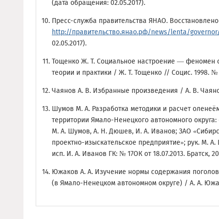
(дата обращения: 02.05.2017).
Пресс-служба правительства ЯНАО. Восстановлено 
http://правительство.янао.рф/news/lenta/governor/
02.05.2017).
Тощенко Ж. Т. Социальное настроение — феномен
теории и практики / Ж. Т. Тощенко // Социс. 1998. № 1
Чаянов А. В. Избранные произведения / А. В. Чаянов
Шумов М. А. Разработка методики и расчет оленеё
территории Ямало-Ненецкого автономного округа:
М. А. Шумов, А. Н. Дюшев, И. А. Иванов; ЗАО «Сиби
проектно-изыскательское предприятие»; рук. М. А. Ш
исп. И. А. Иванов ГК: № 17ОК от 18.07.2013. Братск, 201
Южаков А. А. Изучение нормы содержания поголов
(в Ямало-Ненецком автономном округе) / А. А. Южа