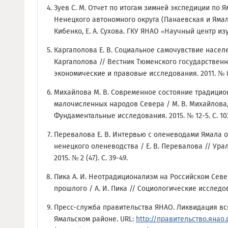
Зуев С. М. Отчет по итогам зимней экспедиции по 
Ненецкого автономного округа (Панаевская и Ямальс
Кибенко, Е. А. Сухова. ГКУ ЯНАО «Научный центр изу
Каргаполова Е. В. Социальное самочувствие населе
Каргаполова // Вестник Тюменского государственн
экономические и правовые исследования. 2011. № 8.
Михайлова М. В. Современное состояние традицио
малочисленных народов Севера / М. В. Михайлова, Т
Фундаментальные исследования. 2015. № 12-5. С. 10
Перевалова Е. В. Интервью с оленеводами Ямала 
ненецкого оленеводства / Е. В. Перевалова // Ура
2015. № 2 (47). С. 39-49.
Пика А. И. Неотрадиционализм на Российском Севе
прошлого / А. И. Пика // Социологические исследова
Пресс-служба правительства ЯНАО. Ликвидация в
Ямальском районе. URL:
http://правительство.янао.