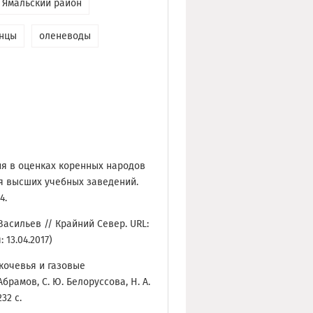
Ямальский район
нцы
оленеводы
ия в оценках коренных народов
тия высших учебных заведений.
4.
Васильев // Крайний Север. URL:
 13.04.2017)
 кочевья и газовые
Абрамов, С. Ю. Белоруссова, Н. А.
32 с.