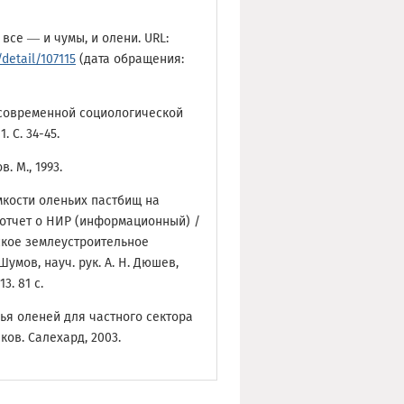
все — и чумы, и олени. URL:
detail/107115
(дата обращения:
 современной социологической
. С. 34-45.
. М., 1993.
мкости оленьих пастбищ на
 отчет о НИР (информационный) /
рское землеустроительное
умов, науч. рук. А. Н. Дюшев,
3. 81 с.
ья оленей для частного сектора
ков. Салехард, 2003.