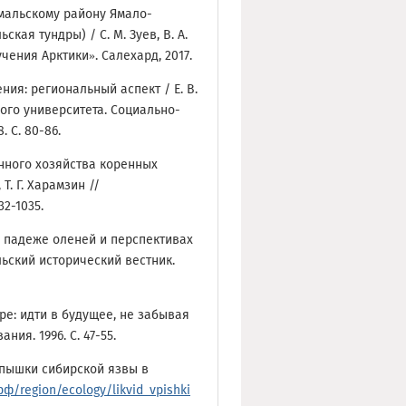
Ямальскому району Ямало-
кая тундры) / С. М. Зуев, В. А.
чения Арктики». Салехард, 2017.
ния: региональный аспект / Е. В.
ого университета. Социально-
 С. 80-86.
нного хозяйства коренных
. Г. Харамзин //
32-1035.
о падеже оленей и перспективах
льский исторический вестник.
ре: идти в будущее, не забывая
ния. 1996. С. 47-55.
спышки сибирской язвы в
рф/region/ecology/likvid_vpishki