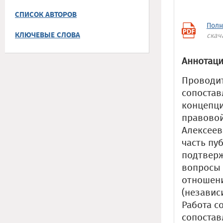
СПИСОК АВТОРОВ
Полн
КЛЮЧЕВЫЕ СЛОВА
скач
Аннотаци
Проводит
сопостав
концепци
правовой
Алексеев
часть пу
подтверж
вопросы 
отношени
(независ
Работа с
сопостав