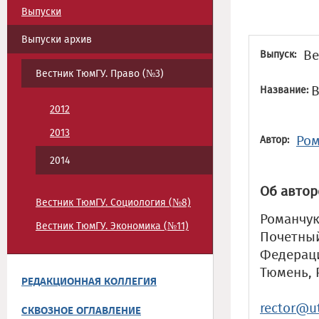
Выпуски
Выпуски архив
Ве
Выпуск:
Вестник ТюмГУ. Право (№3)
В
Название:
2012
2013
Ром
Автор:
2014
Об автор
Вестник ТюмГУ. Социология (№8)
Романчук
Вестник ТюмГУ. Экономика (№11)
Почетный
Федераци
Тюмень, 
РЕДАКЦИОННАЯ КОЛЛЕГИЯ
rector@u
СКВОЗНОЕ ОГЛАВЛЕНИЕ