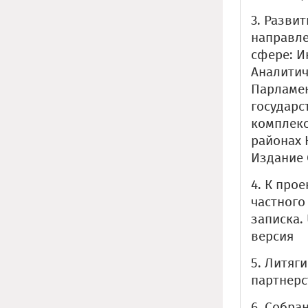
3. Разви
направле
сфере: 
Аналитич
Парламен
государс
комплекс
районах 
Издание 
4. К про
частного
записка.
версия
5. Литяг
партнерст
6. Собран