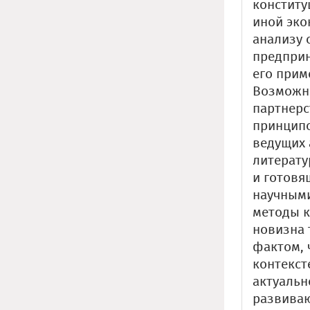
конститу
иной эко
анализу 
предприн
его прим
Возможно
партнерс
принципо
ведущих 
литерату
и готовя
научными
методы к
новизна 
фактом, 
контекст
актуальн
развива