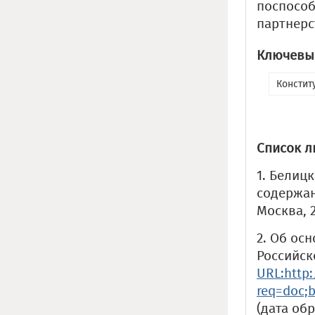
поспособ
партнерс
Ключевые
Констит
Список л
1. Белиц
содержани
Москва, 2
2. Об ос
Российск
URL:http:
req=doc;
(дата обр