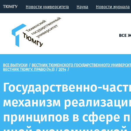
Новости университета
Наука
Новости журнала
ВСЕ 
ВСЕ ВЫПУСКИ
/
ВЕСТНИК ТЮМЕНСКОГО ГОСУДАРСТВЕННОГО УНИВЕРСИ
ВЕСТНИК ТЮМГУ. ПРАВО (№3)
/
2014
/
Государственно-част
механизм реализаци
принципов в сфере 