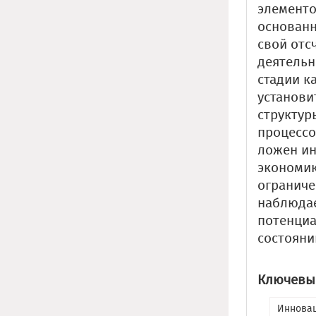
элементо
основанн
свой отс
деятельно
стадии к
установи
структур
процессо
ложен ин
экономик
ограниче
наблюдае
потенциа
состояни
Ключевые
Иннова