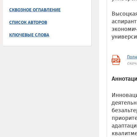
СКВОЗНОЕ ОГЛАВЛЕНИЕ
Высоцкая 
аспирант
СПИСОК АВТОРОВ
экономич
КЛЮЧЕВЫЕ СЛОВА
универси
Полн
скач
Аннотаци
Инноваци
деятельн
безальте
приорите
адаптаци
квалитме