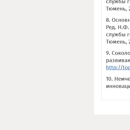
службы г
Тюмень, 2
8. Основ
Ред. Н.Ф
службы г
Тюмень, 2
9. Сокол
развиваю
http://to
10. Немч
инноваци