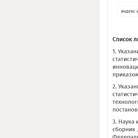
индекс 
Список л
1. Указа
статисти
инноваци
приказом 
2. Указа
статисти
технолог
постановл
3. Наука
сборник 
Федераль