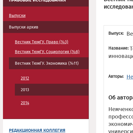
ПРАВОВЫЕ ИССЛЕДОВАНИЯ
исследова
Выпуски
Выпуски архив
Ве
Выпуск:
Вестник ТюмГУ. Право (№3)
Т
Название:
Вестник ТюмГУ. Социология (№8)
инноваци
Вестник ТюмГУ. Экономика (№11)
Не
Авторы:
2012
2013
Об автор
2014
Немченко 
професс
экономич
РЕДАКЦИОННАЯ КОЛЛЕГИЯ
универси