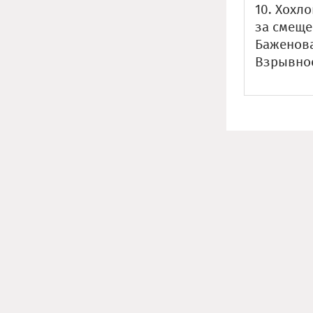
10. Хохл
за смеще
Баженова,
Взрывное 