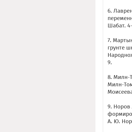
6. Лавре
переменно
Шабат. 4-
7. Марты
грунте ш
Народнох
9.
8. Милн-
Милн-Томс
Моисеева.
9. Норов
формиров
А. Ю. Нор