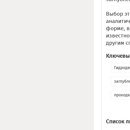
Выбор эт
аналитич
форме, в
известно
другим с
Ключевые
Гидроди
заглубл
проходк
Список л