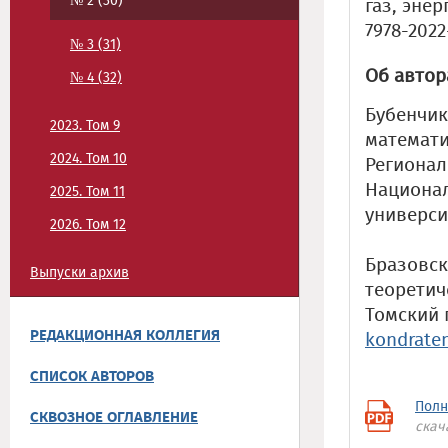
№ 2 (30)
газ, энерг
7978-2022
№ 3 (31)
Об автор
№ 4 (32)
Бубенчик
2023. Том 9
математи
2024. Том 10
Регионал
Национал
2025. Том 11
универси
2026. Том 12
Бразовск
Выпуски архив
теоретич
Томский 
РЕДАКЦИОННАЯ КОЛЛЕГИЯ
kondrate
СПИСОК АВТОРОВ
Полн
СКВОЗНОЕ ОГЛАВЛЕНИЕ
скач