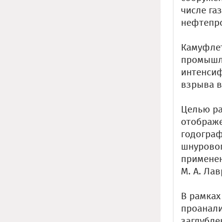
числе га
нефтепро
Камуфле
промышле
интенсиф
взрыва в
Целью ра
отображе
годограф
шнуровог
применен
М. А. Ла
В рамках
проанали
заглубле