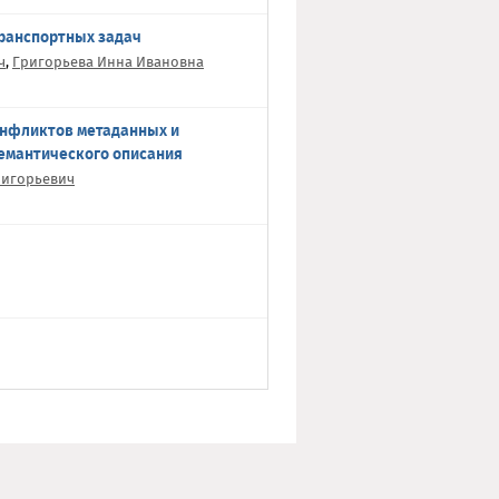
транспортных задач
ч
,
Григорьева Инна Ивановна
онфликтов метаданных и
семантического описания
ригорьевич