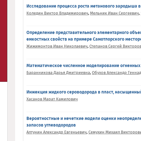
Исследование процесса роста метанового зародыша 
Коледин Виктор Владимирович
,
Мельник Иван Сергеевич
,
Определение представительного элементарного объе
емкостных свойств на примере Самотлорского место
Жижимонтов Иван Николаевич
,
Степанов Сергей Викторо
Математическое численное моделирование огненных
Баранникова Дарья Дмитриевна
,
Обухов Александр Генна
Инжекция жидкого сероводорода в пласт, насыщенны
Хасанов Марат Камилович
Вероятностные и нечеткие модели оценки неопределе
запасов углеводородов
Алтунин Александр Евгеньевич
,
Семухин Михаил Викторов