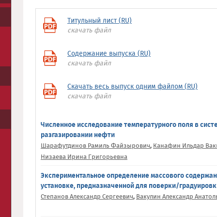
Титульный лист (RU)
скачать файл
Содержание выпуска (RU)
скачать файл
Скачать весь выпуск одним файлом (RU)
скачать файл
Численное исследование температурного поля в сист
разгазировании нефти
Шарафутдинов Рамиль Файзырович
,
Канафин Ильдар Ва
Низаева Ирина Григорьевна
Экспериментальное определение массового содержан
установке, предназначенной для поверки/градуировк
Степанов Александр Сергеевич
,
Вакулин Александр Анатол