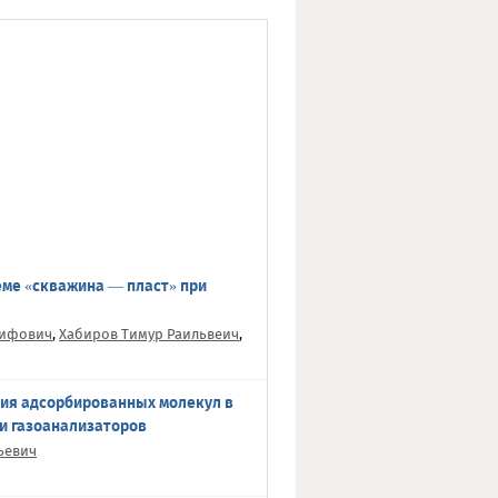
еме «скважина — пласт» при
кифович
,
Хабиров Тимур Раильвеич
,
ия адсорбированных молекул в
и газоанализаторов
ьевич