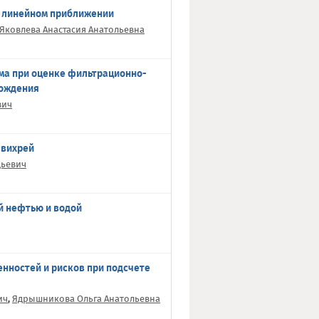
в линейном приближении
Яковлева Анастасия Анатольевна
ма при оценке фильтрационно-
рождения
вич
 вихрей
дьевич
й нефтью и водой
нностей и рисков при подсчете
ич
,
Ядрышникова Ольга Анатольевна