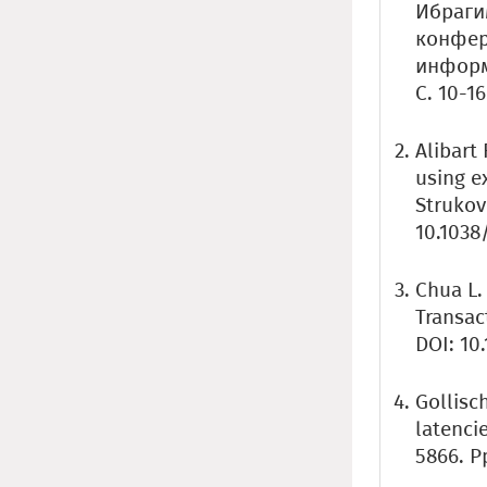
Ибраги
конфер
информ
С. 10-16
Alibart 
using ex
Strukov
10.103
Chua L.
Transact
DOI: 10
Gollisch
latencie
5866. P