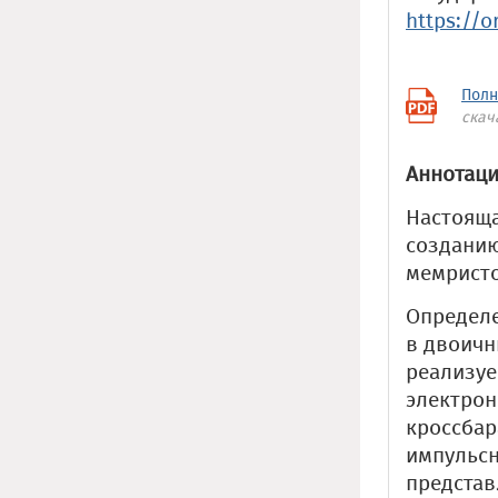
https://o
Полн
скач
Аннотаци
Настояща
созданию
мемристо
Определ
в двоичн
реализуе
электро
кроссбар
импульсн
представ