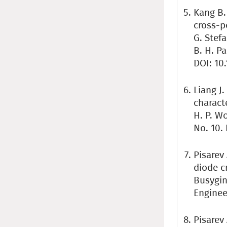
Kang B.
cross-p
G. Stefa
B. H. P
DOI: 10
Liang J
charact
H. P. W
No. 10.
Pisarev
diode c
Busygin
Engineer
Pisarev