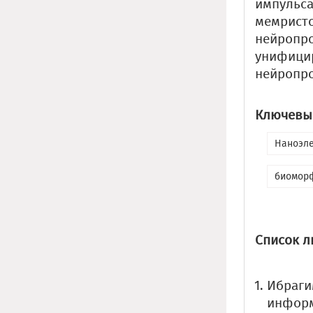
импульса
мемристо
нейропро
унифицир
нейропро
Ключевые
Наноэле
биомор
Список л
Ибраги
информ