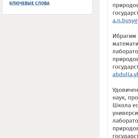
КЛЮЧЕВЫЕ СЛОВА
природо
государс
a.n.busy
Ибрагим 
математи
лаборато
природо
государс
abdulla.
Удовичен
наук, пр
Школа ес
универси
лаборато
природо
государс