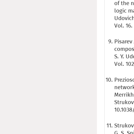
of the 
logic ma
Udovich
Vol. 16
Pisarev
composi
S. Y. U
Vol. 102
Prezios
network
Merrikh-
Strukov 
10.1038
Strukov
G. S. Sn