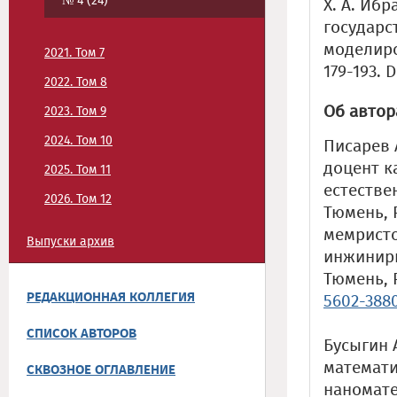
№ 4 (24)
Х. А. Иб
государс
моделиров
2021. Том 7
179-193. 
2022. Том 8
Об автор
2023. Том 9
2024. Том 10
Писарев 
доцент к
2025. Том 11
естестве
2026. Том 12
Тюмень, 
мемристо
Выпуски архив
инжинири
Тюмень, 
РЕДАКЦИОННАЯ КОЛЛЕГИЯ
5602-388
СПИСОК АВТОРОВ
Бусыгин 
математи
СКВОЗНОЕ ОГЛАВЛЕНИЕ
наномате