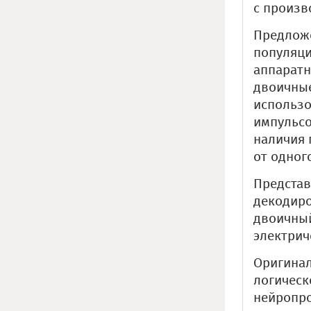
с произ
Предложе
популяци
аппаратн
двоичные
использо
импульсо
наличия 
от одног
Представ
декодир
двоичный
электрич
Оригинал
логическ
нейропро