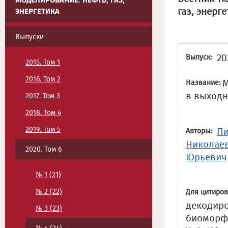
МОДЕЛИРОВАНИЕ. НЕФТЬ, ГАЗ,
газ, энерге
ЭНЕРГЕТИКА
Выпуски
20
Выпуск:
2015. Том 1
2016. Том 2
М
Название:
в выходн
2017. Том 3
2018. Том 4
2019. Том 5
Пи
Авторы:
Николае
2020. Том 6
Юрьевич
№ 1 (21)
№ 2 (22)
Для цитиров
декодиро
№ 3 (23)
биоморфн