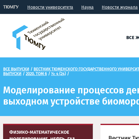
Новости университета
Наука
Новости журнала
ВСЕ 
ВСЕ ВЫПУСКИ
/
ВЕСТНИК ТЮМЕНСКОГО ГОСУДАРСТВЕННОГО УНИВЕРСИТЕ
ВЫПУСКИ
/
2020. ТОМ 6
/
№ 4 (24)
/
Моделирование процессов де
выходном устройстве биомор
ФИЗИКО-МАТЕМАТИЧЕСКОЕ
Вестник Т