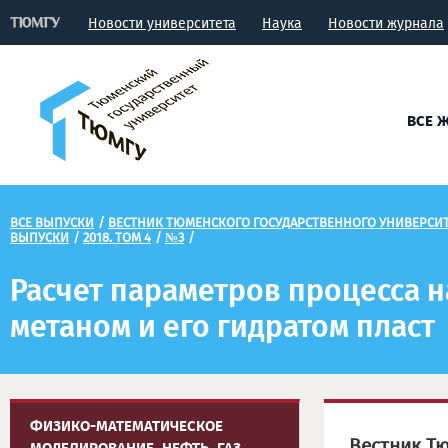
Новости университета
Наука
Новости журнала
ВСЕ 
ВСЕ ВЫПУСКИ
/
ВЕСТНИК ТЮМЕНСКОГО ГОСУДАРСТВЕННОГО УНИВЕРСИТЕ
ВЫПУСКИ
/
2018. ТОМ 4
/
№3
/
Расчет параметров процесса 
метаном и его гидратом пласт
ФИЗИКО-МАТЕМАТИЧЕСКОЕ
Вестник Т