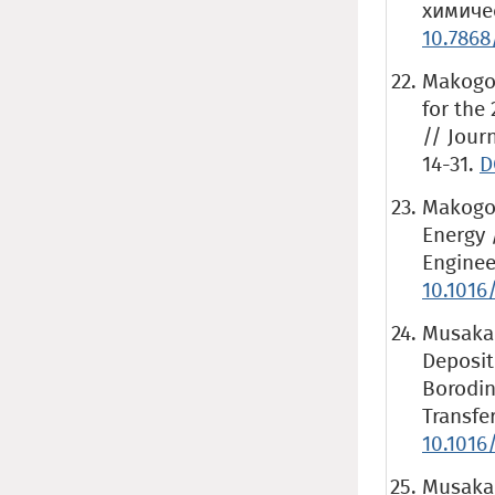
химичес
10.786
Makogon
for the 
// Jour
14-31.
D
Makogon
Energy 
Enginee
10.1016
Musakae
Deposit
Borodin
Transfer
10.1016/
Musakae