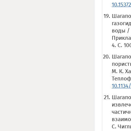
10.1537
Шагапо
газоги
воды / 
Прикла
4. С. 10
Шагапо
пористы
М. К. Х
Теплофи
10.1134
Шагапо
извлеч
частич
взаимо
С. Чигл