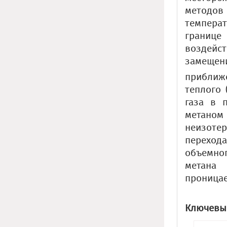
методов 
температ
границ
воздейст
замещен
приближ
теплого 
газа в 
метаном
неизоте
переход
объемног
метана
проницае
Ключевые