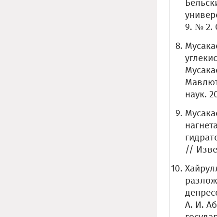
Бельск
универс
9. № 2. 
Мусака
углекис
Мусакае
Мавлют
наук. 20
Мусака
нагнет
гидрато
// Изве
Хайрул
разлож
депрес
А. И. 
государ