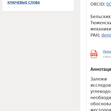
КЛЮЧЕВЫЕ СЛОВА
ORCID:
0
Бельских
Тюменски
механики
РАН;
den
Полн
скач
Аннотаци
Залежи
исследо
углеводо
необходи
обосно
месторо