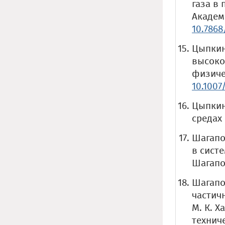
газа в 
Академи
10.7868
Цыпкин
высоко
физичес
10.1007
Цыпкин
средах 
Шагапо
в сист
Шагапов
Шагапо
частич
М. К. Х
техниче