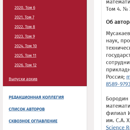
математи
2020. Том 6
Том 4. № 
2021. Том 7
Об автор
2022. Том 8
Мусакаев
2023. Том 9
наук, пр
2024. Том 10
техничес
государс
2025. Том 11
сотрудни
2026. Том 12
прикладн
Россия;
m
Выпуски архив
8589-979
РЕДАКЦИОННАЯ КОЛЛЕГИЯ
Бородин 
математи
СПИСОК АВТОРОВ
филиал И
им. С.А.
СКВОЗНОЕ ОГЛАВЛЕНИЕ
Science R