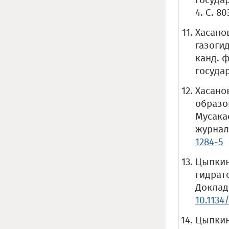
4. С. 80
Хасано
газоги
канд. ф
государ
Хасано
образов
Мусака
журнал.
1284-5
Цыпкин
гидрато
Доклады
10.1134/
Цыпкин