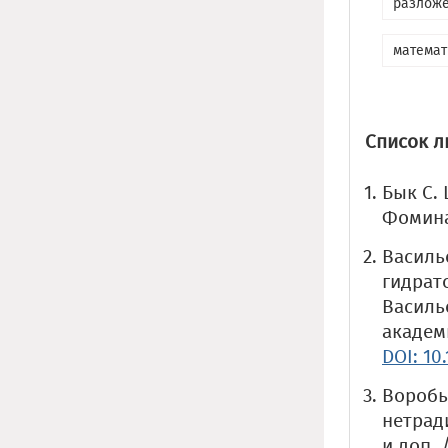
разложе
математ
Список л
Бык С. 
Фомина.
Василь
гидрат
Василье
академи
DOI: 10
Воробь
нетради
и доп. 