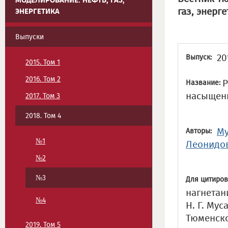
МОДЕЛИРОВАНИЕ. НЕФТЬ, ГАЗ,
газ, энерге
ЭНЕРГЕТИКА
Выпуски
20
Выпуск:
2015. Том 1
2016. Том 2
Р
Название:
насыщенн
2017. Том 3
2018. Том 4
Му
Авторы:
№1
Леонидо
№2
№3
Для цитиров
нагнетан
№4
Н. Г. Мус
Тюменско
2019. Том 5