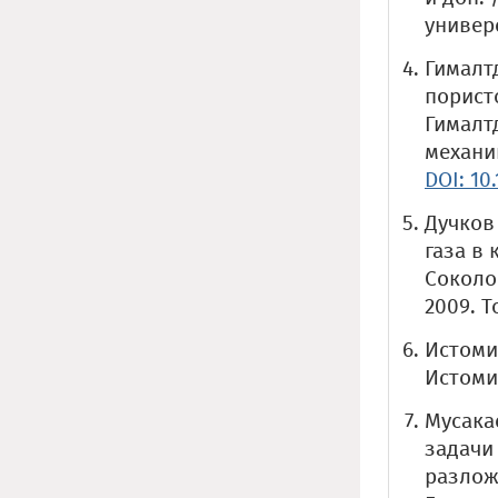
универс
Гималт
пористо
Гималтд
механик
DOI: 10
Дучков
газа в 
Соколов
2009. Т
Истомин
Истомин
Мусака
задачи
разложе