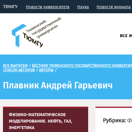
Новости университета
Наука
Новости журнала
ВСЕ 
ВСЕ ВЫПУСКИ
/
ВЕСТНИК ТЮМЕНСКОГО ГОСУДАРСТВЕННОГО УНИВЕРСИТЕ
СПИСОК АВТОРОВ
/
АВТОРЫ
/
Плавник Андрей Гарьевич
ФИЗИКО-МАТЕМАТИЧЕСКОЕ
Рубрика:
Фи
МОДЕЛИРОВАНИЕ. НЕФТЬ, ГАЗ,
ЭНЕРГЕТИКА