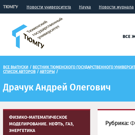
Новости университета
Наука
Новости журнала
ВСЕ 
ВСЕ ВЫПУСКИ
/
ВЕСТНИК ТЮМЕНСКОГО ГОСУДАРСТВЕННОГО УНИВЕРСИТЕ
СПИСОК АВТОРОВ
/
АВТОРЫ
/
Драчук Андрей Олегович
ФИЗИКО-МАТЕМАТИЧЕСКОЕ
Рубрика:
Фи
МОДЕЛИРОВАНИЕ. НЕФТЬ, ГАЗ,
ЭНЕРГЕТИКА