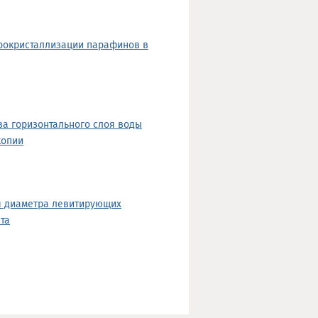
рокристаллизации парафинов в
а горизонтального слоя воды
копии
я диаметра левитирующих
та