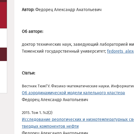
Автор:
Федорец Александр Анатольевич
Об авторе:
доктор технических наук, заведующий лабораторией м
Тюменский государственный университет;
fedorets_ale
Статьи:
Вестник ТюмГУ. Физико-математические науки. Информатика
Об аэродинамической модели капельного кластера
Федорец Александр Анатольевич
2015. Том 1. №2(2)
Исследование реологических и низкотемпературных св
твердых компонентов нефти
Федорец Александр Анатольевич