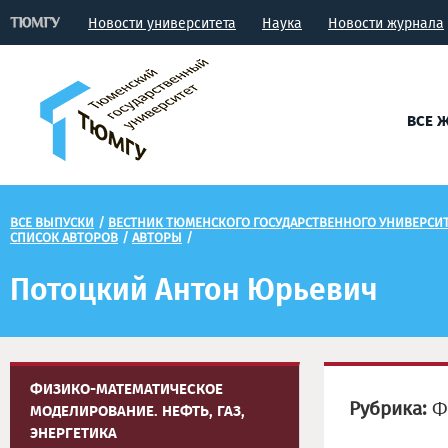
Новости университета
Наука
Новости журнала
ВСЕ 
ВСЕ ВЫПУСКИ
/
ВЕСТНИК ТЮМЕНСКОГО ГОСУДАРСТВЕННОГО УНИВЕРСИТЕ
СПИСОК АВТОРОВ
/
АВТОРЫ
/
Потоцкий Антон Юрьевич
ФИЗИКО-МАТЕМАТИЧЕСКОЕ
Рубрика:
Фи
МОДЕЛИРОВАНИЕ. НЕФТЬ, ГАЗ,
ЭНЕРГЕТИКА