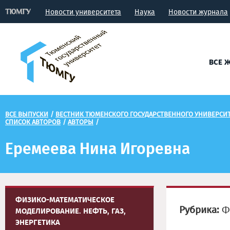
Новости университета
Наука
Новости журнала
ВСЕ 
ВСЕ ВЫПУСКИ
/
ВЕСТНИК ТЮМЕНСКОГО ГОСУДАРСТВЕННОГО УНИВЕРСИТЕ
СПИСОК АВТОРОВ
/
АВТОРЫ
/
Еремеева Нина Игоревна
ФИЗИКО-МАТЕМАТИЧЕСКОЕ
Рубрика:
Фи
МОДЕЛИРОВАНИЕ. НЕФТЬ, ГАЗ,
ЭНЕРГЕТИКА